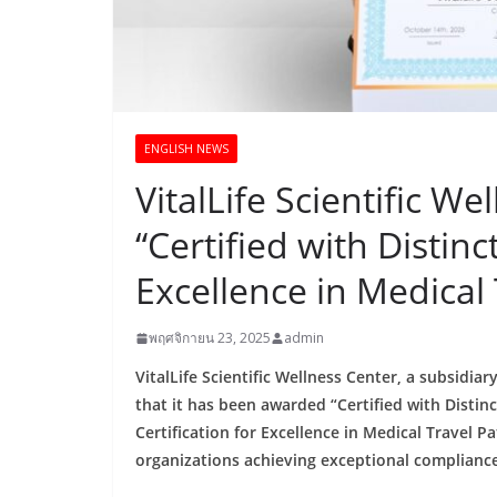
ENGLISH​ NEWS
VitalLife Scientific W
“Certified with Distinc
Excellence in Medical
พฤศจิกายน 23, 2025
admin
VitalLife Scientific Wellness Center, a subsidi
that it has been awarded “Certified with Distin
Certification for Excellence in Medical Travel P
organizations achieving exceptional complian