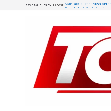
Skip
Latest:
ททท. จับมือ TransNusa Airlin
สิงหาคม 7, 2026
to
ไทย–อินโดนีเซีย ดันไทยสู่จุ
Tourism และ Muslim-Friendl
content
ททท. สำนักงานมุมไบ เดินหน้าก
Team Thailand รุกตลาดอินเดีย
of Mind Destination พร้อมเร่
ในช่วงครึ่งปีหลัง 2569
เปิดตัวเทคโนโลยีเพื่อเด็ก L
ชูนวัตกรรมช่วยงานแพทย์และนั
SME D Bank ผนึกกำลัง สถาบ
D Navigator” ชูยุทธศาสตร์ “แห
อาหารไทยแข่งขันได้ในเวทีโล
One Bangkok เติมสีสันแห่งการ
แคมเปญ “One Bangkok Palet
ประสบการณ์การใช้ชีวิตที่ครบค
8.9 ล้านบาท