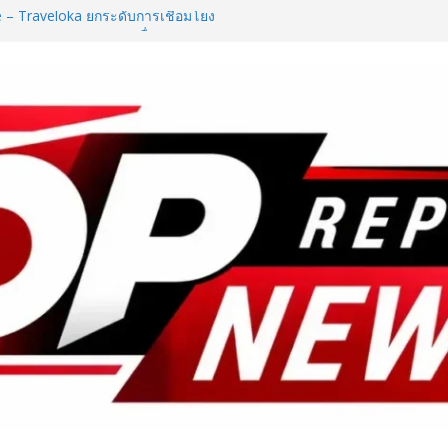
e – Traveloka ยกระดับการเชื่อมโยง
ดหมายปลายทางคุณภาพ เชื่อม Asean
y Destination
ลยุทธ์ Partnership 360° ผนึก
ใต้–ศรีลังกา มุ่งยกระดับไทยสู่ Top
งกระตุ้นการเดินทางของนักท่องเที่ยว
D ในงาน NCPD 2026 “ทองก้อนใหญ่”
กฟื้นฟู
ันอาหาร เปิดตัว “FOODNext SME
ล่งทุนคู่องค์ความรู้” ติดปีก SME
ก
ใช้ชีวิตรับฤดูกาลใหม่ ผ่าน
te of the New Season” เปิด
รัน พร้อมสิทธิพิเศษรวมมูลค่ากว่า