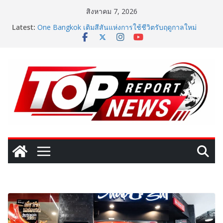
Skip
สิงหาคม 7, 2026
to
Latest:
One Bangkok เติมสีสันแห่งการใช้ชีวิตรับฤดูกาลใหม่
content
ผ่านแคมเปญ “One Bangkok Palette of the New
Season” เปิดประสบการณ์การใช้ชีวิตที่ครบครัน พร้อม
สิทธิพิเศษรวมมูลค่ากว่า 8.9 ล้านบาท
ททท. จับมือ TransNusa Airline – Traveloka ยกระดับการ
เชื่อมโยงไทย–อินโดนีเซีย ดันไทยสู่จุดหมายปลายทาง
คุณภาพ เชื่อม Asean Tourism และ Muslim-Friendly
Destination
‘RAKSAPHAN’ เปิดฉากคอลเลกชันระดับมาสเตอร์พีซคอล
เลกชันแรก รังสรรค์ “ผ้าลายน้ำไหล” สู่ชิ้นงานศิลปะสะสม
สุดลิมิเต็ด ถ่ายทอดภูมิปัญญาท้องถิ่นสู่สุนทรียภาพระดับ
สากล
เปิดตัวเทคโนโลยีเพื่อเด็ก LD ในงาน NCPD 2026 “ทอง
ก้อนใหญ่” ชูนวัตกรรมช่วยงานแพทย์และนักฟื้นฟู
SME D Bank ผนึกกำลัง สถาบันอาหาร เปิดตัว
“FOODNext SME D Navigator” ชูยุทธศาสตร์ “แหล่งทุน
คู่องค์ความรู้” ติดปีก SME อาหารไทยแข่งขันได้ในเวทีโลก