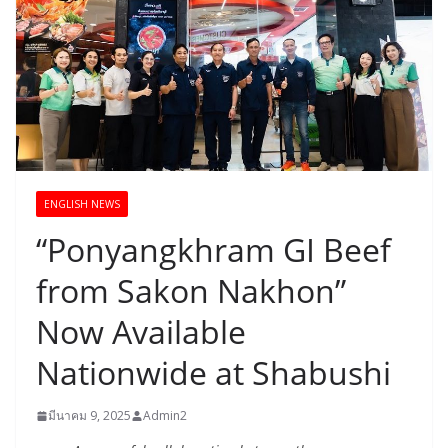
ENGLISH​ NEWS
“Ponyangkhram GI Beef
from Sakon Nakhon”
Now Available
Nationwide at Shabushi
มีนาคม 9, 2025
Admin2