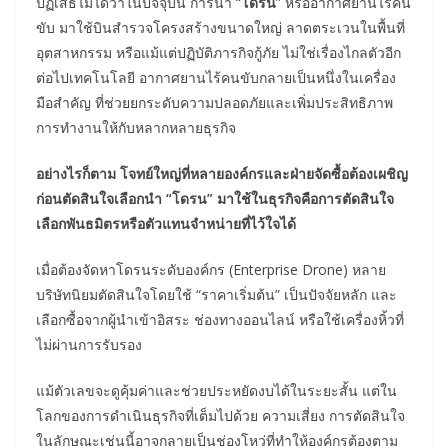
ปฏิเสธไม่ได้ว่าในปัจจุบัน การนำ “
โดรน
” หรืออากาศยานไร้คน
ขับ มาใช้บินสำรวจโครงสร้างขนาดใหญ่ ลาดตระเวนในพื้นที่
อุตสาหกรรม หรือแม้แต่ปฏิบัติภารกิจกู้ภัย ไม่ใช่เรื่องไกลตัวอีก
ต่อไปเทคโนโลยี อากาศยานไร้คนขับกลายเป็นหนึ่งในเครื่อง
มือสำคัญ ที่ช่วยยกระดับความปลอดภัยและเพิ่มประสิทธิภาพ
การทำงานให้กับหลากหลายธุรกิจ
อย่างไรก็ตาม โจทย์ใหญ่ที่หลายองค์กรและฝ่ายจัดซื้อต้องเผชิญ
ก่อนตัดสินใจเลือกนำ “โดรน” มาใช้ในธุรกิจคือการตัดสินใจ
เลือกพันธมิตรหรือตัวแทนจำหน่ายที่ไว้ใจได้
เมื่อต้องจัดหาโดรนระดับองค์กร (Enterprise Drone) หลาย
บริษัทนิยมตัดสินใจโดยใช้ “ราคาเริ่มต้น” เป็นปัจจัยหลัก และ
เลือกซื้อจากผู้นำเข้าอิสระ ช่องทางออนไลน์ หรือใช้เครื่องหิ้วที่
ไม่ผ่านการรับรอง
แม้ตัวเลขจะดูคุ้มค่าและช่วยประหยัดงบได้ในระยะสั้น แต่ใน
โลกของการดำเนินธุรกิจที่เต็มไปด้วย ความเสี่ยง การตัดสินใจ
ในลักษณะเช่นนี้อาจกลายเป็นช่องโหว่ที่ทำให้องค์กรต้องตาม