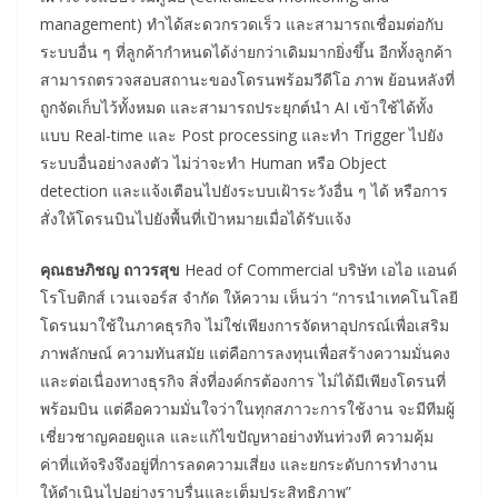
management) ทำได้สะดวกรวดเร็ว และสามารถเชื่อมต่อกับ
ระบบอื่น ๆ ที่ลูกค้ากำหนดได้ง่ายกว่าเดิมมากยิ่งขึ้น อีกทั้งลูกค้า
สามารถตรวจสอบสถานะของโดรนพร้อมวีดีโอ ภาพ ย้อนหลังที่
ถูกจัดเก็บไว้ทั้งหมด และสามารถประยุกต์นำ AI เข้าใช้ได้ทั้ง
แบบ Real-time และ Post processing และทำ Trigger ไปยัง
ระบบอื่นอย่างลงตัว ไม่ว่าจะทำ Human หรือ Object
detection และแจ้งเตือนไปยังระบบเฝ้าระวังอื่น ๆ ได้ หรือการ
สั่งให้โดรนบินไปยังพื้นที่เป้าหมายเมื่อได้รับแจ้ง
คุณธษภิชญ ถาวรสุข
Head of Commercial บริษัท เอไอ แอนด์
โรโบติกส์ เวนเจอร์ส จำกัด ให้ความ เห็นว่า “การนำเทคโนโลยี
โดรนมาใช้ในภาคธุรกิจ ไม่ใช่เพียงการจัดหาอุปกรณ์เพื่อเสริม
ภาพลักษณ์ ความทันสมัย แต่คือการลงทุนเพื่อสร้างความมั่นคง
และต่อเนื่องทางธุรกิจ สิ่งที่องค์กรต้องการ ไม่ได้มีเพียงโดรนที่
พร้อมบิน แต่คือความมั่นใจว่าในทุกสภาวะการใช้งาน จะมีทีมผู้
เชี่ยวชาญคอยดูแล และแก้ไขปัญหาอย่างทันท่วงที ความคุ้ม
ค่าที่แท้จริงจึงอยู่ที่การลดความเสี่ยง และยกระดับการทำงาน
ให้ดำเนินไปอย่างราบรื่นและเต็มประสิทธิภาพ”