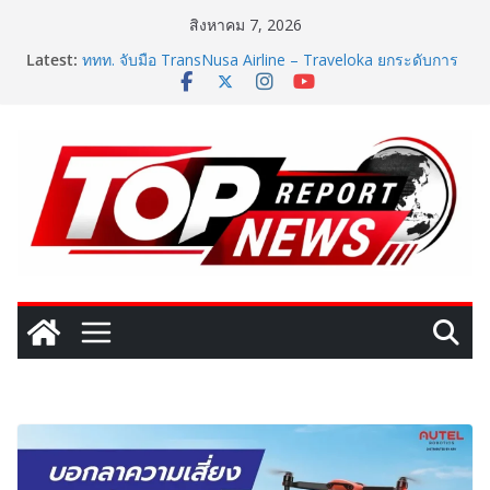
Skip
สิงหาคม 7, 2026
to
Latest:
ททท. จับมือ TransNusa Airline – Traveloka ยกระดับการ
content
เชื่อมโยงไทย–อินโดนีเซีย ดันไทยสู่จุดหมายปลายทาง
คุณภาพ เชื่อม Asean Tourism และ Muslim-Friendly
Destination
ททท. สำนักงานมุมไบ เดินหน้ากลยุทธ์ Partnership 360°
ผนึก Team Thailand รุกตลาดอินเดียใต้–ศรีลังกา มุ่งยก
ระดับไทยสู่ Top of Mind Destination พร้อมเร่งกระตุ้น
การเดินทางของนักท่องเที่ยวในช่วงครึ่งปีหลัง 2569
เปิดตัวเทคโนโลยีเพื่อเด็ก LD ในงาน NCPD 2026 “ทอง
ก้อนใหญ่” ชูนวัตกรรมช่วยงานแพทย์และนักฟื้นฟู
SME D Bank ผนึกกำลัง สถาบันอาหาร เปิดตัว
“FOODNext SME D Navigator” ชูยุทธศาสตร์ “แหล่งทุน
คู่องค์ความรู้” ติดปีก SME อาหารไทยแข่งขันได้ในเวทีโลก
One Bangkok เติมสีสันแห่งการใช้ชีวิตรับฤดูกาลใหม่
ผ่านแคมเปญ “One Bangkok Palette of the New
Season” เปิดประสบการณ์การใช้ชีวิตที่ครบครัน พร้อม
สิทธิพิเศษรวมมูลค่ากว่า 8.9 ล้านบาท