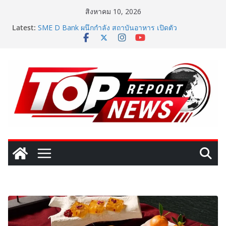
Skip
สิงหาคม 10, 2026
to
เปิดตัวเทคโนโลยีเพื่อเด็ก LD ในงาน NCPD 2026 “ทอง
Latest:
ก้อนใหญ่” ชูนวัตกรรมช่วยงานแพทย์และนักฟื้นฟู
content
SME D Bank ผนึกกำลัง สถาบันอาหาร เปิดตัว
“FOODNext SME D Navigator” ชูยุทธศาสตร์ “แหล่งทุน
คู่องค์ความรู้” ติดปีก SME อาหารไทยแข่งขันได้ในเวทีโลก
Vitafoods Asia 2026 ตัวเร่งอุตสาหกรรมสารสกัดไทย ชู
งานวิจัย – เครือข่ายโลก สร้างมูลค่าเศรษฐกิจใหม่ ขานรับ
ตลาดโภชนาการสุขภาพโลกโตทะลุล้านล้านดอลลาร์
เติมวิตามินซีในทุกวัน พร้อมโปรโมชั่นสุดคุ้ม! “บีไชน์ ไบโอ
โปร ซี” ซื้อ 1 แถม 1 เพียง 49 บาท ที่เซเว่น อีเลฟเว่น ถึง
23 ส.ค. นี้
‘RAKSAPHAN’ เปิดฉากคอลเลกชันระดับมาสเตอร์พีซคอล
เลกชันแรก รังสรรค์ “ผ้าลายน้ำไหล” สู่ชิ้นงานศิลปะสะสม
สุดลิมิเต็ด ถ่ายทอดภูมิปัญญาท้องถิ่นสู่สุนทรียภาพระดับ
สากล