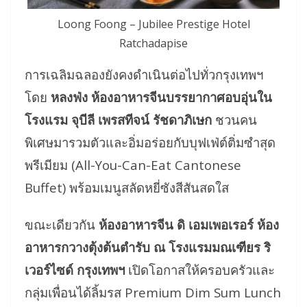
Loong Foong – Jubilee Prestige Hotel
Ratchadapise
การเฉลิมฉลองยังคงดำเนินต่อไปทั่วกรุงเทพฯ
โดย
หลงฟ่ง ห้องอาหารจีนบรรยากาศอบอุ่นใน
โรงแรม จุบีลี เพรสทีจน์ รัชดาภิเษก
ชวนคน
พิเศษมารวมตัวและอิ่มอร่อยกับบุฟเฟ่ต์ติ่มซำสุด
พรีเมียม (All-You-Can-Eat Cantonese
Buffet) พร้อมเมนูสลัดหยี่ซังสีสันสดใส
ขณะเดียวกัน
ห้องอาหารจีน ดิ เอมเพอเรอร์ ห้อง
อาหารกวางตุ้งต้นตำรับ ณ โรงแรมมณเฑียร ริ
เวอร์ไซด์ กรุงเทพฯ
เปิดโอกาสให้ครอบครัวและ
กลุ่มเพื่อนได้ลิ้มรส Premium Dim Sum Lunch