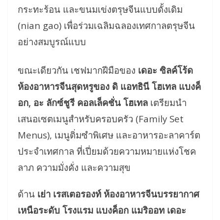
กระทะร้อน และขนมเข่งตรุษจีนแบบดั้งเดิม
(nian gao) เพื่อร่วมเฉลิมฉลองเทศกาลตรุษจีน
อย่างสมบูรณ์แบบ
ขณะเดียวกัน เชฟมากฝีมือของ
เดอะ ซิลค์โร้ด
ห้องอาหารจีนสุดหรูของ ดิ แอทธินี โฮเทล แบงค็
อก, อะ ลักซ์ชูรี คอลเล็คชั่น โฮเทล
เตรียมนำ
เสนอเซตเมนูสำหรับครอบครัว (Family Set
Menus), เมนูติ่มซำพิเศษ และอา
หารอะลาคาร์ต
ประจำเทศกาล ที่เปี่ยมด้วยความหมายแห่งโชค
ลาภ ความมั่งคั่ง และความสุข
ด้าน
เย่า เรสเตอรองท์ ห้องอาหารจีนบรรยากาศ
เหนือระดับ โรงแรม แบงค็อก แมริออท เดอะ