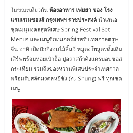
ในขณะเดียวกัน
ห้องอาหาร เฟยยา ของ โรง
แรมเรเนซองส์ กรุงเทพฯ ราชประสงค์
นำเสนอ
ชุดเมนูมงคลสุดพิเศษ Spring Festival Set
Menus และเมนูซิกเนเจอร์สำหรับเทศกาลตรุษ
จีน อาทิ เป็ดปักกิ่งอบไม้ลิ้นจี่ หมูตงโพสูตรดั้งเดิม
เสิร์ฟพร้อมหอยเป๋าฮื้อ ปูอลาสก้าคิงแครบอบซอส
กระเทียม รวมถึงของหวานพิเศษประจำเทศกาล
พร้อมรับสลัดมงคลหยี่ซัง (Yu Shung) ฟรี ทุกเซต
เมนู