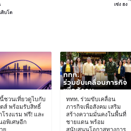
น
เซ่ง ฮง
เติบโต
ี้ชวนเที่ยวดูไบกับ
ททท. ร่วมขับเคลื่อน
ตส์ พร้อมรับสิทธิ์
ภารกิจเพื่อสังคม เสริม
ักโรงแรม ฟรี! และ
สร้างความมั่นคงในพื้นที่
นอพิเศษอีก
ชายแดน พร้อม
าย
สนับสนุนโอกาสทางการ