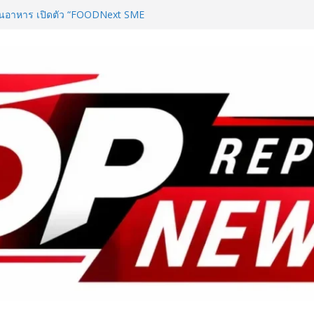
ันอาหาร เปิดตัว “FOODNext SME
ล่งทุนคู่องค์ความรู้” ติดปีก SME
ก
อุตสาหกรรมสารสกัดไทย ชูงานวิจัย –
รษฐกิจใหม่ ขานรับตลาดโภชนาการ
ลลาร์
โมชั่นสุดคุ้ม! “บีไชน์ ไบโอ โปร ซี”
ว่น อีเลฟเว่น ถึง 23 ส.ค. นี้
ชันระดับมาสเตอร์พีซคอลเลกชัน
ู่ชิ้นงานศิลปะสะสมสุดลิมิเต็ด
ุนทรียภาพระดับสากล
D ในงาน NCPD 2026 “ทองก้อนใหญ่”
กฟื้นฟู