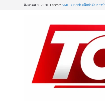
Skip
Latest:
SME D Bank ผนึกกำลัง สถาบ
สิงหาคม 8, 2026
to
D Navigator” ชูยุทธศาสตร์ “แห
อาหารไทยแข่งขันได้ในเวทีโล
content
Vitafoods Asia 2026 ตัวเร่ง
เครือข่ายโลก สร้างมูลค่าเศ
สุขภาพโลกโตทะลุล้านล้านดอ
เติมวิตามินซีในทุกวัน พร้อมโปร
ซื้อ 1 แถม 1 เพียง 49 บาท ที่เซเ
‘RAKSAPHAN’ เปิดฉากคอลเลก
แรก รังสรรค์ “ผ้าลายน้ำไหล” ส
ถ่ายทอดภูมิปัญญาท้องถิ่นสู่ส
เปิดตัวเทคโนโลยีเพื่อเด็ก L
ชูนวัตกรรมช่วยงานแพทย์และนั