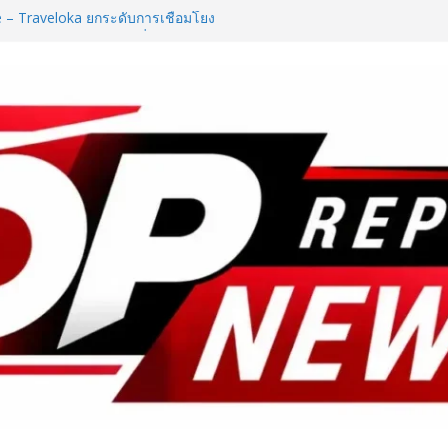
e – Traveloka ยกระดับการเชื่อมโยง
ดหมายปลายทางคุณภาพ เชื่อม Asean
y Destination
ลยุทธ์ Partnership 360° ผนึก
ใต้–ศรีลังกา มุ่งยกระดับไทยสู่ Top
งกระตุ้นการเดินทางของนักท่องเที่ยว
D ในงาน NCPD 2026 “ทองก้อนใหญ่”
กฟื้นฟู
ันอาหาร เปิดตัว “FOODNext SME
ล่งทุนคู่องค์ความรู้” ติดปีก SME
ก
ใช้ชีวิตรับฤดูกาลใหม่ ผ่าน
te of the New Season” เปิด
รัน พร้อมสิทธิพิเศษรวมมูลค่ากว่า