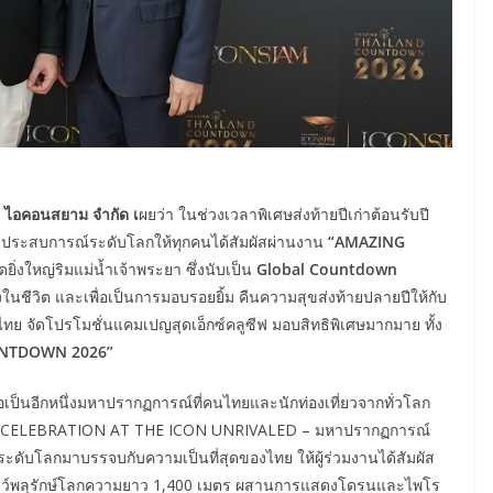
ัท ไอคอนสยาม จำกัด เ
ผยว่า ในช่วงเวลาพิเศษส่งท้ายปีเก่าต้อนรับปี
บประสบการณ์ระดับโลกให้ทุกคนได้สัมผัสผ่านงาน
“AMAZING
ิ่งใหญ่ริมแม่น้ำเจ้าพระยา ซึ่งนับเป็น
Global Countdown
นชีวิต และเพื่อเป็นการมอบรอยยิ้ม คืนความสุขส่งท้ายปลายปีให้กับ
ย จัดโปรโมชั่นแคมเปญสุดเอ็กซ์คลูซีฟ มอบสิทธิพิเศษมากมาย ทั้ง
NTDOWN 2026”
ีกหนึ่งมหาปรากฏการณ์ที่คนไทยและนักท่องเที่ยวจากทั่วโลก
AL CELEBRATION AT THE ICON UNRIVALED – มหาปรากฏการณ์
ะดับโลกมาบรรจบกับความเป็นที่สุดของไทย ให้ผู้ร่วมงานได้สัมผัส
ทั้งโชว์พลุรักษ์โลกความยาว 1,400 เมตร ผสานการแสดงโดรนและไพโร