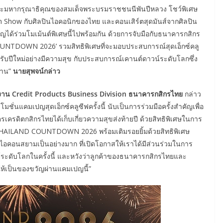
พระมหากรุณาธิคุณของสมเด็จพระบรมราชชนนีพันปีหลวง โชว์พิเศษ
ion Show กับศิลปินไอคอนิกของไทย และคอนเสิร์ตสุดมันส์จากศิลปิน
ญได้ร่วมโมเม้นต์พิเศษนี้ไปพร้อมกัน ด้วยการจับมือกับธนาคารกสิกร
TDOWN 2026’ รวมสิทธิพิเศษที่จะมอบประสบการณ์สุดเอ็กซ์คลู
อนรับปีใหม่อย่างมีความสุข กับประสบการณ์เคานต์ดาวน์ระดับโลกซึ่ง
นาน”
นายสุพจน์กล่าว
ายงาน Credit Products Business Division ธนาคารกสิกรไทย
กล่าว
่นแคมเปญสุดเอ็กซ์คลูซีฟครั้งนี้ นับเป็นการร่วมมือครั้งสำคัญเพื่อ
ตรเครดิตกสิกรไทยได้เก็บเกี่ยวความสุขส่งท้ายปี ด้วยสิทธิพิเศษในการ
AILAND COUNTDOWN 2026 พร้อมเติมรอยยิ้มด้วยสิทธิพิเศษ
อคอนสยามเป็นอย่างมาก ที่เปิดโอกาสให้เราได้มีส่วนร่วมในการ
ระดับโลกในครั้งนี้ และหวังว่าลูกค้าของธนาคารกสิกรไทยและ
ห้เป็นของขวัญผ่านแคมเปญนี้”