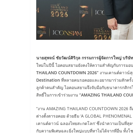
นายสุพจน์ ชัยวัฒน์ศิริกุล กรรมการผู้จัดการใหญ่ บริษ
ใหม่ในปีนี้ ไอคอนสยามยังคงให้ความสำคัญกับการมอ
THAILAND COUNTDOWN 2026”
งานเคานต์ดาวน์สุดย
Destination
ที่หลายคนรอคอยและอยากมาร่วมสักครั้งใ
ลูกค้าคนสำคัญ ไอคอนสยามจึงจับมือกับธนาคารกสิกรไท
สิทธิ์ในการเข้าร่วมงาน
“AMAZING THAILAND COU
“งาน AMAZING THAILAND COUNTDOWN 2026 ถือเป็นอ
ต่างตั้งตารอคอย ด้วยธีม ‘A GLOBAL PHENOMEN
เคานต์ดาวน์ ฉลองไทยสะกดโลก’ ซึ่งนำความเป็นที่สุดร
กับความพิเศษฉละยิ่งใหญ่แบบที่หาไม่ได้จากที่อื่น 