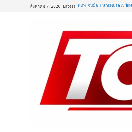
Skip
Latest:
ททท. จับมือ TransNusa Airlin
สิงหาคม 7, 2026
to
ไทย–อินโดนีเซีย ดันไทยสู่จุ
Tourism และ Muslim-Friendl
content
ททท. สำนักงานมุมไบ เดินหน้าก
Team Thailand รุกตลาดอินเดีย
of Mind Destination พร้อมเร่
ในช่วงครึ่งปีหลัง 2569
เปิดตัวเทคโนโลยีเพื่อเด็ก L
ชูนวัตกรรมช่วยงานแพทย์และนั
SME D Bank ผนึกกำลัง สถาบ
D Navigator” ชูยุทธศาสตร์ “แห
อาหารไทยแข่งขันได้ในเวทีโล
One Bangkok เติมสีสันแห่งการ
แคมเปญ “One Bangkok Palet
ประสบการณ์การใช้ชีวิตที่ครบค
8.9 ล้านบาท