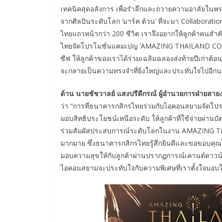
เทคนิคสุดอลังการ เพื่อรำลึกและถวายความอาลัยใน
จากศิลปินระดับโลก ‘มาร์ค ต้วน’ ที่จะมา Collaborat
ไทยแถวหน้ากว่า 200 ชีวิต เราจึงอยากให้ลูกค้าคนสำคั
ไทยจัดโปรโมชั่นแคมเปญ ‘AMAZING THAILAND COUN
ซีฟ ให้ลูกค้าของเราได้ร่วมเฉลิมฉลองส่งท้ายปีเก่าต้
จะกลายเป็นความทรงจำที่ยิ่งใหญ่และประทับใจไปอีก
ด้าน นายชัชวาลย์ แสงปรีดีกรณ์ ผู้อำนวยการฝ่ายส
ว่า “การที่ธนาคารกสิกรไทยร่วมกับไอคอนสยามจัดโปรโมชั
มอบสิทธิประโยชน์เหนือระดับ ให้ลูกค้าที่ใช้จ่ายผ่านบั
ร่วมสัมผัสประสบการณ์ระดับโลกในงาน AMAZING TH
มากมาย ซึ่งธนาคารกสิกรไทยรู้สึกยินดีและขอขอบคุณไ
มอบความสุขให้กับลูกค้าผ่านปรากฏการณ์เคานต์ดาวน์
ไอคอนสยามจะประทับใจกับความพิเศษที่เราตั้งใจมอบใ