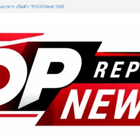
แห่งการเป็นพันธมิตร และความ
นด์นาฬิกาสวิสกับผู้แทนจำหน่ายใน
ม่ของแบรนด์ ผ่านทายาทรุ่นที่ 4
นอเรชันใหม่ของ UKT ใน
ันอาหาร เปิดตัว “FOODNext SME
ล่งทุนคู่องค์ความรู้” ติดปีก SME
ก
ใช้ชีวิตรับฤดูกาลใหม่ ผ่าน
te of the New Season” เปิด
รัน พร้อมสิทธิพิเศษรวมมูลค่ากว่า
e – Traveloka ยกระดับการเชื่อมโยง
ดหมายปลายทางคุณภาพ เชื่อม Asean
y Destination
ลยุทธ์ Partnership 360° ผนึก
ใต้–ศรีลังกา มุ่งยกระดับไทยสู่ Top
งกระตุ้นการเดินทางของนักท่องเที่ยว