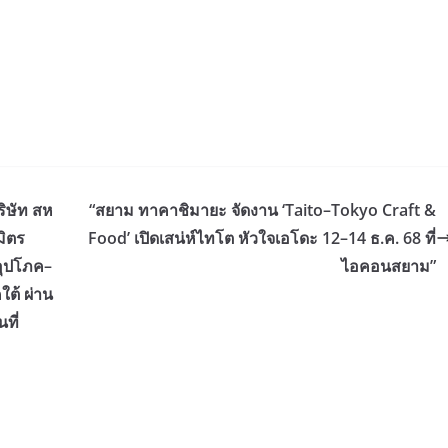
ริษัท สห
“สยาม ทาคาชิมายะ จัดงาน ‘Taito–Tokyo Craft &
มิตร
Food’ เปิดเสน่ห์ไทโต หัวใจเอโดะ 12–14 ธ.ค. 68 ที่
งอุปโภค–
ไอคอนสยาม”
ใต้ ผ่าน
ที่