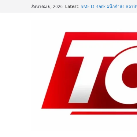
Skip
Latest:
TITONI และ UKT ฉลอง 38 ปี
สิงหาคม 6, 2026
to
สัมพันธ์อันยั่งยืนระหว่างแบร
ประเทศไทย พร้อมเปิดบทบาทให
content
ของ TITONI และผู้บริหารเจเ
ประเทศไทย
SME D Bank ผนึกกำลัง สถาบ
D Navigator” ชูยุทธศาสตร์ “แห
อาหารไทยแข่งขันได้ในเวทีโล
One Bangkok เติมสีสันแห่งการ
แคมเปญ “One Bangkok Palet
ประสบการณ์การใช้ชีวิตที่ครบค
8.9 ล้านบาท
ททท. จับมือ TransNusa Airlin
ไทย–อินโดนีเซีย ดันไทยสู่จุ
Tourism และ Muslim-Friendl
ททท. สำนักงานมุมไบ เดินหน้าก
Team Thailand รุกตลาดอินเดีย
of Mind Destination พร้อมเร่
ในช่วงครึ่งปีหลัง 2569