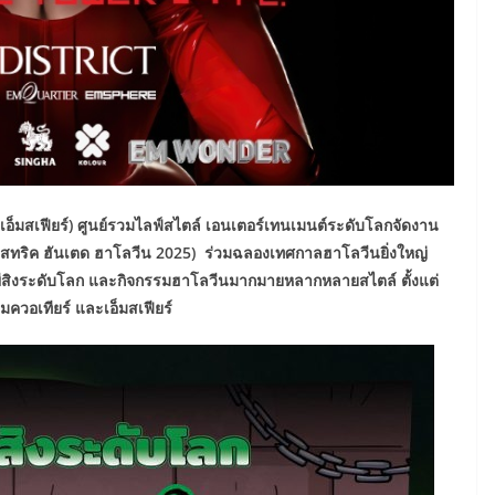
และเอ็มสเฟียร์) ศูนย์รวมไลฟ์สไตล์ เอนเตอร์เทนเมนต์ระดับโลกจัดงาน
ริค ฮันเตด ฮาโลวีน 2025) ร่วมฉลองเทศกาลฮาโลวีนยิ่งใหญ่
านผีสิงระดับโลก และกิจกรรมฮาโลวีนมากมายหลากหลายสไตล์ ตั้งแต่
็มควอเทียร์ และเอ็มสเฟียร์