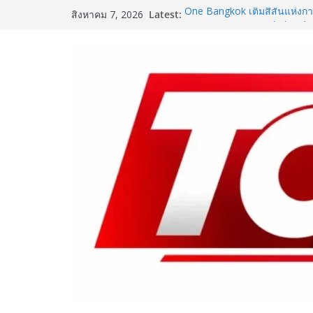
Skip
Latest:
One Bangkok เติมสีสันแห่งการ
สิงหาคม 7, 2026
to
แคมเปญ “One Bangkok Palet
ประสบการณ์การใช้ชีวิตที่ครบค
content
8.9 ล้านบาท
ททท. จับมือ TransNusa Airlin
ไทย–อินโดนีเซีย ดันไทยสู่จุ
Tourism และ Muslim-Friendl
‘RAKSAPHAN’ เปิดฉากคอลเลก
แรก รังสรรค์ “ผ้าลายน้ำไหล” ส
ถ่ายทอดภูมิปัญญาท้องถิ่นสู่ส
เปิดตัวเทคโนโลยีเพื่อเด็ก L
ชูนวัตกรรมช่วยงานแพทย์และนั
SME D Bank ผนึกกำลัง สถาบ
D Navigator” ชูยุทธศาสตร์ “แห
อาหารไทยแข่งขันได้ในเวทีโล