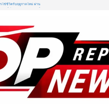
ใช้ชีวิตรับฤดูกาลใหม่ ผ่าน
te of the New Season” เปิด
รัน พร้อมสิทธิพิเศษรวมมูลค่ากว่า
e – Traveloka ยกระดับการเชื่อมโยง
ดหมายปลายทางคุณภาพ เชื่อม Asean
y Destination
ชันระดับมาสเตอร์พีซคอลเลกชัน
ู่ชิ้นงานศิลปะสะสมสุดลิมิเต็ด
ุนทรียภาพระดับสากล
D ในงาน NCPD 2026 “ทองก้อนใหญ่”
กฟื้นฟู
ันอาหาร เปิดตัว “FOODNext SME
ล่งทุนคู่องค์ความรู้” ติดปีก SME
ก