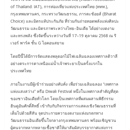
of Thailand: IAT), การท่องเที่ยวแห่งประเทศไทย (ททท.),
กรุงเทพมหานคร, กระทรวงวัฒนธรรม, ภารตะช้อยส์ (Bharat
Choice) และมิตรแท้ประกันภัย ที่ร่วมกันถ่ายทอดพลังแห่งศิลปะ
วัฒนธรรม และมิตรภาพระหว่างไทย–อินเดีย ได้อย่างงดงาม
และทรงพลัง ซึ่งจัดขึ้นระหว่างวันที่ 17–19 ตุลาคม 2568 ณ ริ
เวอร์ พาร์ค ชั้น G ไอคอนสยาม
โดยปีนี้ได้มีการจัดแสดงพลุดอกไม้ไฟเฉลิมฉลองเทศกาลดิวาลี
อย่างตระการตาเหนือแม่น้ำเจ้าพระยาเป็นครั้งแรกใน
ประเทศไทย
ภายในงานมีผู้เข้าร่วมอย่างคับคั่ง เพื่อร่วมเฉลิมฉลอง “เทศกาล
แห่งแสงสว่าง” หรือ Diwali Festival หนึ่งในเทศกาลสำคัญที่สุด
ของชาวอินเดียทั่วโลก โดยเป็นเทศกาลที่ผสมผสานพิธีกรรม
ฮินดูอันศักดิ์สิทธิ์ เข้ากับกับกิจกรรมการแสดงเชิงวัฒนธรรมที่
เต็มไปด้วยสีสัน จุดประกายความงดงามแห่งมรดกทาง
วัฒนธรรมอินเดียขึ้นใจกลางกรุงเทพมหานคร พร้อมเชิญชวน
ผู้คนจากหลากหลายเชื้อชาติให้มาสัมผัสบรรยากาศแห่งการ