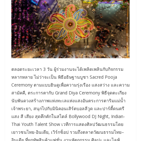
ตลอดระยะเวลา 3 วัน ผู้ร่วมงานจะได้เพลิดเพลินกับกิจกรรม
หลากหลาย ไม่ว่าจะเป็น พิธีอธิษฐานบูชา Sacred Pooja
Ceremony ตามแบบฮินดูเพื่อความรุ่งเรือง แสงสว่าง และความ
สามัคคี, ตระการตากับ Grand Diya Ceremony พิธีจุดตะเกียง
นับพันดวงสร้างภาพแห่งทะเลแห่งแสงอันตระการตาริมแม่น้ำ
เจ้าพระยา, สนุกไปกับมินิคอนเสิร์ตบอลลีวูด และปาร์ตี้ดนตรี
แสง สี เสียง สุดคึกคักในสไตล์ Bollywood DJ Night, Indian-
Thai Youth Talent Show เวทีการแสดงศิลปวัฒนธรรมโดย
เยาวชนไทย-อินเดีย, เวิร์กช็อป รวมถึงตลาดวัฒนธรรมไทย–
อินเดีย ที่ยกทัพสินค้าแฟชั่น งานหัตถกรรม ศิลปะ และไลฟ์