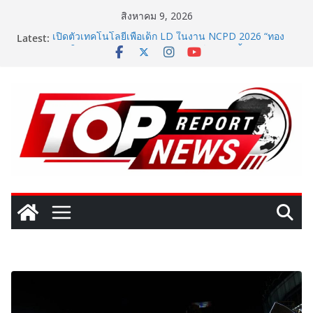
Skip
สิงหาคม 9, 2026
to
Latest:
เปิดตัวเทคโนโลยีเพื่อเด็ก LD ในงาน NCPD 2026 “ทอง
content
ก้อนใหญ่” ชูนวัตกรรมช่วยงานแพทย์และนักฟื้นฟู
SME D Bank ผนึกกำลัง สถาบันอาหาร เปิดตัว
“FOODNext SME D Navigator” ชูยุทธศาสตร์ “แหล่งทุน
คู่องค์ความรู้” ติดปีก SME อาหารไทยแข่งขันได้ในเวทีโลก
Vitafoods Asia 2026 ตัวเร่งอุตสาหกรรมสารสกัดไทย ชู
งานวิจัย – เครือข่ายโลก สร้างมูลค่าเศรษฐกิจใหม่ ขานรับ
ตลาดโภชนาการสุขภาพโลกโตทะลุล้านล้านดอลลาร์
เติมวิตามินซีในทุกวัน พร้อมโปรโมชั่นสุดคุ้ม! “บีไชน์ ไบโอ
โปร ซี” ซื้อ 1 แถม 1 เพียง 49 บาท ที่เซเว่น อีเลฟเว่น ถึง
23 ส.ค. นี้
‘RAKSAPHAN’ เปิดฉากคอลเลกชันระดับมาสเตอร์พีซคอล
เลกชันแรก รังสรรค์ “ผ้าลายน้ำไหล” สู่ชิ้นงานศิลปะสะสม
สุดลิมิเต็ด ถ่ายทอดภูมิปัญญาท้องถิ่นสู่สุนทรียภาพระดับ
สากล