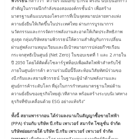
พิวรรธน์
กล่าวว่า “ความร่วมมือกับ บี.กริม ครั้งนี้ นับเป็นอีกก้าว
สำคัญในการผนึกกำลังของสององค์กรชั้นนำ เพื่อสร้าง
มาตรฐานต้นแบบของโครงการที่เป็นจุดหมายปลายทางแห่ง
ความยั่งยืนให้เกิดขึ้นในประเทศไทย ผ่านการบูรณาการ
นวัตกรรมและการจัดการพลังงานสะอาดให้เกิดประสิทธิภาพ
สูงสุด กลุ่มบริษัทสยามพิวรรธน์ให้ความสำคัญกับการเปลี่ยน
ผ่านสู่พลังงานหมุนเวียนและมีเป้าหมายการปล่อยก๊าซเรือน
กระจกสุทธิเป็นศูนย์ (Net Zero) ในขอบเขตที่ 1 และ 2 ภายใน
ปี 2050 โดยได้ติดตั้งโซลาร์รูฟท็อปเพื่อผลิตไฟฟ้าสำหรับใช้
ภายในศูนย์การค้า ความร่วมมือนี้จึงสะท้อนวิสัยทัศน์ร่วมขอ
งบี.กริมและสยามพิวรรธน์ ในฐานะผู้นำด้านพลังงานและ
ศูนย์การค้าระดับโลก ที่มุ่งในการกำหนดมาตรฐานใหม่ด้าน
ความยั่งยืนของธุรกิจไทยสู่เวทีสากล พร้อมสร้างระบบนิเวศทาง
ธุรกิจที่ขับเคลื่อนด้วย ESG อย่างแท้จริง”
ทั้งนี้ สยามพารากอน ได้ร่วมลงนามในสัญญาซื้อขายไฟฟ้า
(PPA) ร่วมกับ บริษัท บี.กริม เพาเวอร์ สมาร์ท โซลูชั่น จำกัด
บริษัทย่อยภายใต้ บริษัท บี.กริม เพาเวอร์ เพาเวอร์ จำกัด
(มหาชน)
เพื่อพัฒนาโครงการพลังงานแสงอาทิตย์ติดตั้งบน