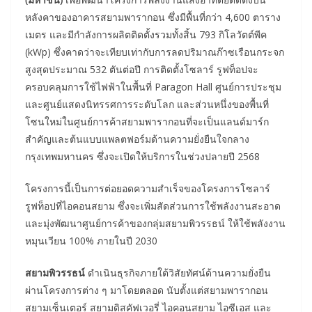
หลังคาของอาคารสยามพารากอน ซึ่งมีพื้นที่กว่า 4,600 ตาราง
เมตร และมีกำลังการผลิตติดตั้งรวมทั้งสิ้น 793 กิโลวัตต์พีค
(kWp) ซึ่งคาดว่าจะเทียบเท่ากับการลดปริมาณก๊าซเรือนกระจก
สูงสุดประมาณ 532 ตันต่อปี การติดตั้งโซลาร์ รูฟท็อปจะ
ครอบคลุมการใช้ไฟฟ้าในพื้นที่ Paragon Hall ศูนย์การประชุม
และศูนย์แสดงนิทรรศการระดับโลก และส่วนหนึ่งของพื้นที่
โซนใหม่ในศูนย์การค้าสยามพารากอนที่จะเป็นแลนด์มาร์ก
สำคัญและต้นแบบแพลตฟอร์มด้านความยั่งยืนใจกลาง
กรุงเทพมหานคร ซึ่งจะเปิดให้บริการในช่วงปลายปี 2568
โครงการนี้เป็นการต่อยอดความสำเร็จของโครงการโซลาร์
รูฟท็อปที่ไอคอนสยาม ซึ่งจะเพิ่มสัดส่วนการใช้พลังงานสะอาด
และมุ่งพัฒนาศูนย์การค้าของกลุ่มสยามพิวรรธน์ ให้ใช้พลังงาน
หมุนเวียน 100% ภายในปี 2030
สยามพิวรรธน์
ดำเนินธุรกิจภายใต้วิสัยทัศน์ด้านความยั่งยืน
ผ่านโครงการต่าง ๆ มาโดยตลอด นับตั้งแต่สยามพารากอน
สยามเซ็นเตอร์ สยามดิสคัฟเวอรี่ ไอคอนสยาม ไอซีเอส และ