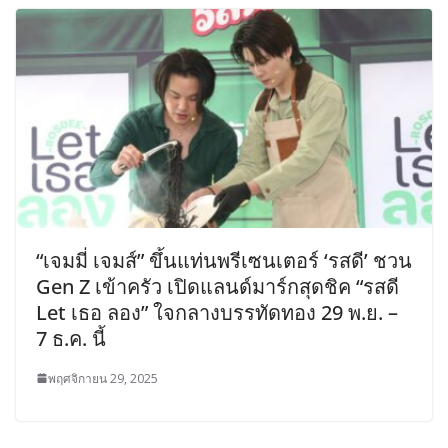
“เจมมี่ เจมส์” ขึ้นแท่นพรีเซนเตอร์ ‘รสดี’ ชวน
Gen Z เข้าครัว เปิดแลนด์มาร์กสุดชิค “รสดี
Let เธอ ลอง” ใจกลางบรรทัดทอง 29 พ.ย. –
7 ธ.ค. นี้
พฤศจิกายน 29, 2025