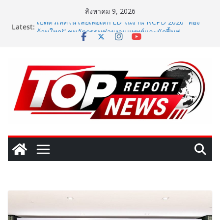
Skip
สิงหาคม 9, 2026
to
Latest:
เปิดตัวเทคโนโลยีเพื่อเด็ก LD ในงาน NCPD 2026 “ทอง
content
ก้อนใหญ่” ชูนวัตกรรมช่วยงานแพทย์และนักฟื้นฟู
SME D Bank ผนึกกำลัง สถาบันอาหาร เปิดตัว
“FOODNext SME D Navigator” ชูยุทธศาสตร์ “แหล่งทุน
คู่องค์ความรู้” ติดปีก SME อาหารไทยแข่งขันได้ในเวทีโลก
Vitafoods Asia 2026 ตัวเร่งอุตสาหกรรมสารสกัดไทย ชู
งานวิจัย – เครือข่ายโลก สร้างมูลค่าเศรษฐกิจใหม่ ขานรับ
ตลาดโภชนาการสุขภาพโลกโตทะลุล้านล้านดอลลาร์
เติมวิตามินซีในทุกวัน พร้อมโปรโมชั่นสุดคุ้ม! “บีไชน์ ไบโอ
โปร ซี” ซื้อ 1 แถม 1 เพียง 49 บาท ที่เซเว่น อีเลฟเว่น ถึง
23 ส.ค. นี้
‘RAKSAPHAN’ เปิดฉากคอลเลกชันระดับมาสเตอร์พีซคอล
เลกชันแรก รังสรรค์ “ผ้าลายน้ำไหล” สู่ชิ้นงานศิลปะสะสม
สุดลิมิเต็ด ถ่ายทอดภูมิปัญญาท้องถิ่นสู่สุนทรียภาพระดับ
สากล