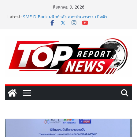
Skip
สิงหาคม 9, 2026
to
Latest:
SME D Bank ผนึกกำลัง สถาบันอาหาร เปิดตัว
content
“FOODNext SME D Navigator” ชูยุทธศาสตร์ “แหล่งทุน
คู่องค์ความรู้” ติดปีก SME อาหารไทยแข่งขันได้ในเวทีโลก
Vitafoods Asia 2026 ตัวเร่งอุตสาหกรรมสารสกัดไทย ชู
งานวิจัย – เครือข่ายโลก สร้างมูลค่าเศรษฐกิจใหม่ ขานรับ
ตลาดโภชนาการสุขภาพโลกโตทะลุล้านล้านดอลลาร์
เติมวิตามินซีในทุกวัน พร้อมโปรโมชั่นสุดคุ้ม! “บีไชน์ ไบโอ
โปร ซี” ซื้อ 1 แถม 1 เพียง 49 บาท ที่เซเว่น อีเลฟเว่น ถึง
23 ส.ค. นี้
‘RAKSAPHAN’ เปิดฉากคอลเลกชันระดับมาสเตอร์พีซคอล
เลกชันแรก รังสรรค์ “ผ้าลายน้ำไหล” สู่ชิ้นงานศิลปะสะสม
สุดลิมิเต็ด ถ่ายทอดภูมิปัญญาท้องถิ่นสู่สุนทรียภาพระดับ
สากล
เปิดตัวเทคโนโลยีเพื่อเด็ก LD ในงาน NCPD 2026 “ทอง
ก้อนใหญ่” ชูนวัตกรรมช่วยงานแพทย์และนักฟื้นฟู