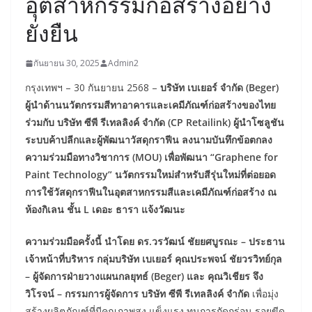
อุตสาหกรรมก่อสร้างอย่าง
ยั่งยืน
กันยายน 30, 2025
Admin2
กรุงเทพฯ – 30 กันยายน 2568 –
บริษัท เบเยอร์ จำกัด (Beger)
ผู้นำด้านนวัตกรรมสีทาอาคารและเคมีภัณฑ์ก่อสร้างของไทย
ร่วมกับ บริษัท ซีพี รีเทลลิงค์ จำกัด (CP Retailink) ผู้นำโซลูชัน
ระบบค้าปลีกและผู้พัฒนาวัสดุกราฟีน ลงนามบันทึกข้อตกลง
ความร่วมมือทางวิชาการ (MOU) เพื่อพัฒนา “Graphene for
Paint Technology” นวัตกรรมใหม่สำหรับสีรุ่นใหม่ที่ต่อยอด
การใช้วัสดุกราฟีนในอุตสาหกรรมสีและเคมีภัณฑ์ก่อสร้าง ณ
ห้องกิเลน ชั้น L เดอะ ธารา แจ้งวัฒนะ
ความร่วมมือครั้งนี้ นำโดย ดร.วรวัฒน์ ชัยยศบูรณะ – ประธาน
เจ้าหน้าที่บริหาร กลุ่มบริษัท เบเยอร์ คุณประพจน์ ชัยวรวิทย์กุล
– ผู้จัดการฝ่ายวางแผนกลยุทธ์ (Beger) และ คุณวิเชียร จึง
วิโรจน์ – กรรมการผู้จัดการ บริษัท ซีพี รีเทลลิงค์ จำกัด
เพื่อมุ่ง
สร้างผลิตภัณฑ์ที่มีคุณภาพสูง แข็งแรง ทนการกัดกร่อน รอยขีด