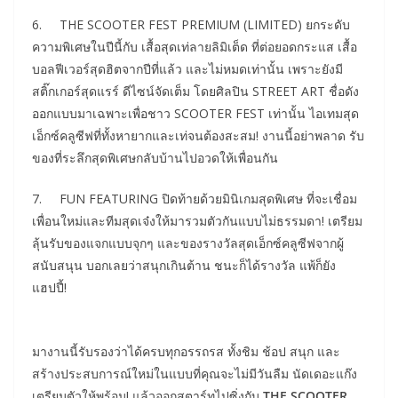
6. THE SCOOTER FEST PREMIUM (LIMITED) ยกระดับ
ความพิเศษในปีนี้กับ เสื้อสุดเท่ลายลิมิเต็ด ที่ต่อยอดกระแส เสื้อ
บอลฟีเวอร์สุดฮิตจากปีที่แล้ว และไม่หมดเท่านั้น เพราะยังมี
สติ๊กเกอร์สุดแรร์ ดีไซน์จัดเต็ม โดยศิลปิน STREET ART ชื่อดัง
ออกแบบมาเฉพาะเพื่อชาว SCOOTER FEST เท่านั้น ไอเทมสุด
เอ็กซ์คลูซีฟที่ทั้งหายากและเท่จนต้องสะสม! งานนี้อย่าพลาด รับ
ของที่ระลึกสุดพิเศษกลับบ้านไปอวดให้เพื่อนกัน
7. FUN FEATURING ปิดท้ายด้วยมินิเกมสุดพิเศษ ที่จะเชื่อม
เพื่อนใหม่และทีมสุดเจ๋งให้มารวมตัวกันแบบไม่ธรรมดา! เตรียม
ลุ้นรับของแจกแบบจุกๆ และของรางวัลสุดเอ็กซ์คลูซีฟจากผู้
สนับสนุน บอกเลยว่าสนุกเกินต้าน ชนะก็ได้รางวัล แพ้ก็ยัง
แฮปปี้!
มางานนี้รับรองว่าได้ครบทุกอรรถรส ทั้งชิม ช้อป สนุก และ
สร้างประสบการณ์ใหม่ในแบบที่คุณจะไม่มีวันลืม นัดเดอะแก๊ง
เตรียมตัวให้พร้อม! แล้วออกสตาร์ทไปซิ่งกับ
THE SCOOTER