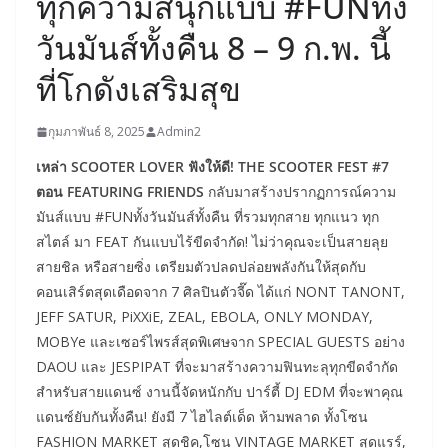
ทุกความสนุกแบบ #FUNทั้ง
วันมันส์ทั้งคืน 8 – 9 ก.พ. นี้
ที่โกดังเสริมสุข
กุมภาพันธ์ 8, 2025
Admin2
เหล่า SCOOTER LOVER ฟังให้ดี! THE SCOOTER FEST #7
ตอน FEATURING FRIENDS
กลับมาสร้างปรากฏการณ์ความ
มันส์แบบ #FUNทั้งวันมันส์ทั้งคืน ที่รวมทุกสาย ทุกแนว ทุก
สไตล์ มา FEAT กันแบบไร้ขีดจำกัด! ไม่ว่าคุณจะเป็นสายลุย
สายชิล หรือสายซิ่ง เตรียมตัวปลดปล่อยพลังกันให้สุดกับ
คอนเสิร์ตสุดเดือดจาก 7 ศิลปินตัวจี๊ด ได้แก่ NONT TANONT,
JEFF SATUR, PiXXiE, ZEAL, EBOLA, ONLY MONDAY,
MOBYe และเซอร์ไพรส์สุดพิเศษจาก SPECIAL GUESTS อย่าง
DAOU และ JESPIPAT ที่จะมาสร้างความฟินทะลุทุกขีดจำกัด
สำหรับสายแดนซ์ งานนี้จัดหนักกับ ปาร์ตี้ DJ EDM ที่จะพาคุณ
แดนซ์ยับกันทั้งคืน! ยังมี 7 ไฮไลต์เด็ด ห้ามพลาด ทั้งโซน
FASHION MARKET สุดชิค,โซน VINTAGE MARKET สุดแรร์,