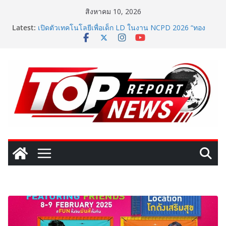
Skip
สิงหาคม 10, 2026
to
Latest:
เปิดตัวเทคโนโลยีเพื่อเด็ก LD ในงาน NCPD 2026 “ทอง
content
ก้อนใหญ่” ชูนวัตกรรมช่วยงานแพทย์และนักฟื้นฟู
SME D Bank ผนึกกำลัง สถาบันอาหาร เปิดตัว
“FOODNext SME D Navigator” ชูยุทธศาสตร์ “แหล่งทุน
คู่องค์ความรู้” ติดปีก SME อาหารไทยแข่งขันได้ในเวทีโลก
Vitafoods Asia 2026 ตัวเร่งอุตสาหกรรมสารสกัดไทย ชู
งานวิจัย – เครือข่ายโลก สร้างมูลค่าเศรษฐกิจใหม่ ขานรับ
ตลาดโภชนาการสุขภาพโลกโตทะลุล้านล้านดอลลาร์
เติมวิตามินซีในทุกวัน พร้อมโปรโมชั่นสุดคุ้ม! “บีไชน์ ไบโอ
โปร ซี” ซื้อ 1 แถม 1 เพียง 49 บาท ที่เซเว่น อีเลฟเว่น ถึง
23 ส.ค. นี้
‘RAKSAPHAN’ เปิดฉากคอลเลกชันระดับมาสเตอร์พีซคอล
เลกชันแรก รังสรรค์ “ผ้าลายน้ำไหล” สู่ชิ้นงานศิลปะสะสม
สุดลิมิเต็ด ถ่ายทอดภูมิปัญญาท้องถิ่นสู่สุนทรียภาพระดับ
สากล