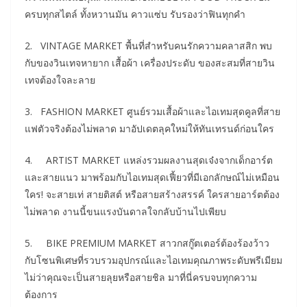
ครบทุกสไตล์ ทั้งหวานมัน คาวแซ่บ รับรองว่าฟินทุกคำ
2. VINTAGE MARKET พื้นที่สำหรับคนรักความคลาสสิก พบ
กับของวินเทจหายาก เสื้อผ้า เครื่องประดับ ของสะสมที่สายวิน
เทจต้องใจละลาย
3. FASHION MARKET ศูนย์รวมเสื้อผ้าและไอเทมสุดคูลที่สาย
แฟตัวจริงต้องไม่พลาด มาอัปเดตลุคใหม่ให้ทันเทรนด์ก่อนใคร
4. ARTIST MARKET แหล่งรวมผลงานสุดเจ๋งจากเด็กอาร์ต
และสายแนว มาพร้อมกับไอเทมสุดเฟี้ยวที่มีเอกลักษณ์ไม่เหมือน
ใคร! จะสายเท่ สายติสต์ หรือสายสร้างสรรค์ ใครสายอาร์ตต้อง
ไม่พลาด งานนี้ขนแรงบันดาลใจกลับบ้านไปเพียบ
5. BIKE PREMIUM MARKET สาวกสกู๊ตเตอร์ต้องร้องว้าว
กับโซนพิเศษที่รวบรวมอุปกรณ์และไอเทมคุณภาพระดับพรีเมียม
ไม่ว่าคุณจะเป็นสายลุยหรือสายชิล มาที่นี่ครบจบทุกความ
ต้องการ