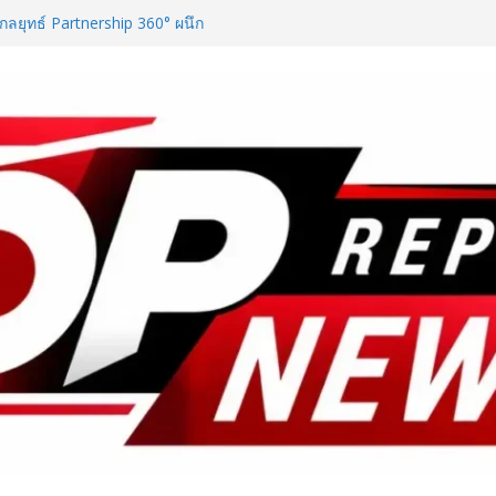
ลยุทธ์ Partnership 360° ผนึก
ใต้–ศรีลังกา มุ่งยกระดับไทยสู่ Top
งกระตุ้นการเดินทางของนักท่องเที่ยว
D ในงาน NCPD 2026 “ทองก้อนใหญ่”
กฟื้นฟู
ันอาหาร เปิดตัว “FOODNext SME
ล่งทุนคู่องค์ความรู้” ติดปีก SME
ก
ใช้ชีวิตรับฤดูกาลใหม่ ผ่าน
te of the New Season” เปิด
รัน พร้อมสิทธิพิเศษรวมมูลค่ากว่า
e – Traveloka ยกระดับการเชื่อมโยง
ดหมายปลายทางคุณภาพ เชื่อม Asean
y Destination