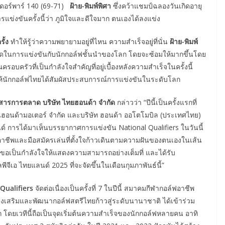
นเดอร์พาร์ 140 (69-71)
ฝ้าย-พิมพ์พิศา
ซึ่งคว้าแชมป์ฉลองวันเกิดอายุ
ารแข่งขันครั้งนี้ว่า ภูมิใจและดีใจมาก ตนเองได้ลงแข่ง
ั้ง
ทำให้รู้ว่าความพยายามอยู่ที่ไหน ความสำเร็จอยู่ที่นั่น
ฝ้าย-พิมพ์
ที่สุดในการแข่งขันกับนักกอล์ฟชั้นนำของโลก โดยจะซ้อมให้มากขึ้นโดย
บครัวที่เป็นกำลังใจสำคัญที่อยู่เบื้องหลังความสำเร็จในครั้งนี้
สให้นักกอล์ฟไทยได้สัมผัสประสบการณ์การแข่งขันในระดับโลก
อสารการตลาด บริษัท ไทยฮอนด้า จำกัด
กล่าวว่า “ปีนี้เป็นครั้งแรกที่
ี่ยนฮอนด้ามอเตอร์ จำกัด และบริษัท ฮอนด้า ออโตโมบิล (ประเทศไทย)
์ การได้มาเห็นบรรยากาศการแข่งขัน National Qualifiers ในวันนี้
ืออาชีพและมือสมัครเล่นที่ตั้งใจก้าวเดินตามความฝันของตนเองในเส้น
ขอเป็นกำลังใจให้แสดงความสามารถอย่างเต็มที่ และได้รับ
ีเอ ไทยแลนด์ 2025 ที่จะจัดขึ้นในเดือนกุมภาพันธ์นี้”
Qualifiers
จัดต่อเนื่องเป็นครั้งที่ 7 ในปีนี้ สมาคมกีฬากอล์ฟอาชีพ
 ส่งเสริมและพัฒนากอล์ฟสตรีไทยก้าวสู่ระดับนานาชาติ ได้เข้าร่วม
 โดยเวทีนี้ถือเป็นจุดเริ่มต้นความสำเร็จของนักกอล์ฟหลายคน อาทิ