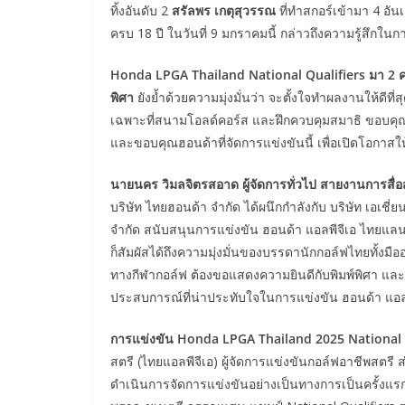
ทิ้งอันดับ 2
สรัลพร เกตุสุวรรณ
ที่ทำสกอร์เข้ามา 4 อั
ครบ 18 ปี ในวันที่ 9 มกราคมนี้ กล่าวถึงความรู้สึกในก
Honda LPGA Thailand National Qualifiers มา 2 คร
พิศา
ยังย้ำด้วยความมุ่งมั่นว่า จะตั้งใจทำผลงานให้ดี
เฉพาะที่สนามโอลด์คอร์ส และฝึกควบคุมสมาธิ ขอบคุณครอ
และขอบคุณฮอนด้าที่จัดการแข่งขันนี้ เพื่อเปิดโอกา
นายนคร วิมลจิตรสอาด ผู้จัดการทั่วไป สายงานการสื่
บริษัท ไทยฮอนด้า จำกัด ได้ผนึกกำลังกับ บริษัท เอเช
จำกัด สนับสนุนการแข่งขัน ฮอนด้า แอลพีจีเอ ไทยแลนด
ก็สัมผัสได้ถึงความมุ่งมั่นของบรรดานักกอล์ฟไทยทั้งม
ทางกีฬากอล์ฟ ต้องขอแสดงความยินดีกับพิมพ์พิศา และ
ประสบการณ์ที่น่าประทับใจในการแข่งขัน ฮอนด้า แอลพีจ
การแข่งขัน Honda LPGA Thailand 2025 National 
สตรี (ไทยแอลพีจีเอ) ผู้จัดการแข่งขันกอล์ฟอาชีพสตรี
ดำเนินการจัดการแข่งขันอย่างเป็นทางการเป็นครั้งแรก