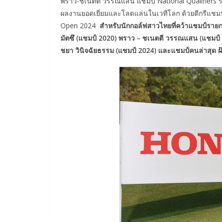
พราว-ชเนตตี วรรณแสน แชมป์ National Qualifiers ระด
ผลงานยอดเยี่ยมและโลดแล่นในเวทีโลก ด้วยดีกรีแชมป์
Open 2024
สำหรับนักกอล์ฟสาวไทยที่คว้าแชมป์รายการ
มัตซึ (แชมป์ 2020) พราว – ชเนตตี วรรณแสน (แชมป์ 2
ชยา วินิจฉัยธรรม (แชมป์ 2024) และแชมป์คนล่าสุด ฝ้