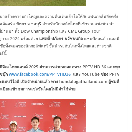
มาสร้างความยิ่งใหญ่และความตื่นเต้นเร้าใจให้กับแฟนกอล์ฟอีกครั้ง
ด์คอร์ส พัทยา จ.ชลบุรี สำหรับนักกอล์ฟไทยที่เข้าร่วมแข่งขัน นำ
ปีที่ผ่านมา ทั้ง Dow Championship และ CME Group Tour
ดูกาล 2024 พร้อมด้วย
แพตตี้-ปภังกร ธวัชธนกิจ
แชมป์ฮอนด้า แอลพี
ชื่อทั้งหมดของนักกอล์ฟสตรีชั้นนำระดับโลกทั้งไทยและต่างชาติ
์นี้
ีจีเอ ไทยแลนด์ 2025 ผ่านการถ่ายทอดสดทาง PPTV HD 36 และทุก
บุ๊ก
www.facebook.com/PPTVHD36
และ YouTube ช่อง PPTV
ะแบบวีไอพี เปิดจำหน่ายแล้ว ทาง hondalpgathailand.com ผู้ชมที่
ะเบียนเข้าชมการแข่งขันโดยไม่มีค่าใช้จ่าย