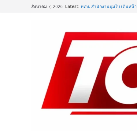
Skip
Latest:
ททท. สำนักงานมุมไบ เดินหน้าก
สิงหาคม 7, 2026
to
Team Thailand รุกตลาดอินเดีย
of Mind Destination พร้อมเร่
content
ในช่วงครึ่งปีหลัง 2569
เปิดตัวเทคโนโลยีเพื่อเด็ก L
ชูนวัตกรรมช่วยงานแพทย์และนั
SME D Bank ผนึกกำลัง สถาบ
D Navigator” ชูยุทธศาสตร์ “แห
อาหารไทยแข่งขันได้ในเวทีโล
One Bangkok เติมสีสันแห่งการ
แคมเปญ “One Bangkok Palet
ประสบการณ์การใช้ชีวิตที่ครบค
8.9 ล้านบาท
ททท. จับมือ TransNusa Airlin
ไทย–อินโดนีเซีย ดันไทยสู่จุ
Tourism และ Muslim-Friendl