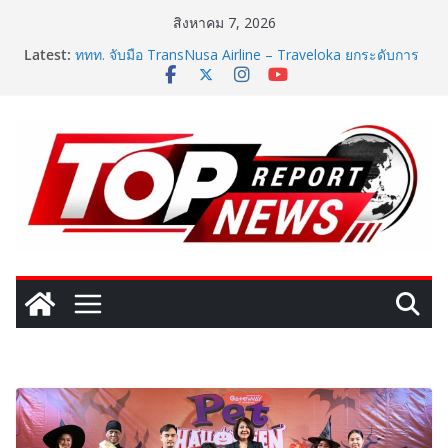
Skip
สิงหาคม 7, 2026
to
Latest:
ททท. จับมือ TransNusa Airline – Traveloka ยกระดับการ
content
เชื่อมโยงไทย–อินโดนีเซีย ดันไทยสู่จุดหมายปลายทาง
คุณภาพ เชื่อม Asean Tourism และ Muslim-Friendly
Destination
ททท. สำนักงานมุมไบ เดินหน้ากลยุทธ์ Partnership 360°
ผนึก Team Thailand รุกตลาดอินเดียใต้–ศรีลังกา มุ่งยก
ระดับไทยสู่ Top of Mind Destination พร้อมเร่งกระตุ้น
การเดินทางของนักท่องเที่ยวในช่วงครึ่งปีหลัง 2569
TITONI และ UKT ฉลอง 38 ปีแห่งการเป็นพันธมิตร และ
ความสัมพันธ์อันยั่งยืนระหว่างแบรนด์นาฬิกาสวิสกับผู้แทน
จำหน่ายในประเทศไทย พร้อมเปิดบทบาทใหม่ของแบรนด์
ผ่านทายาทรุ่นที่ 4 ของ TITONI และผู้บริหารเจเนอเรชัน
ใหม่ของ UKT ในประเทศไทย
SME D Bank ผนึกกำลัง สถาบันอาหาร เปิดตัว
“FOODNext SME D Navigator” ชูยุทธศาสตร์ “แหล่งทุน
คู่องค์ความรู้” ติดปีก SME อาหารไทยแข่งขันได้ในเวทีโลก
One Bangkok เติมสีสันแห่งการใช้ชีวิตรับฤดูกาลใหม่
ผ่านแคมเปญ “One Bangkok Palette of the New
Season” เปิดประสบการณ์การใช้ชีวิตที่ครบครัน พร้อม
สิทธิพิเศษรวมมูลค่ากว่า 8.9 ล้านบาท