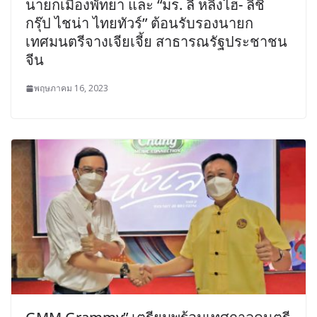
นายกเมืองพัทยา และ “มร. ลี่ หลิงไฮ- ลิชิ
กรุ๊ป ไชน่า ไทยทัวร์” ต้อนรับรองนายก
เทศมนตรีจางเจียเจี้ย สาธารณรัฐประชาชน
จีน
พฤษภาคม 16, 2023