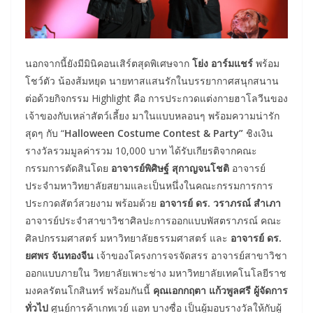
นอกจากนี้ยังมีมินิคอนเสิร์ตสุดพิเศษจาก
โย่ง อาร์มแชร์
พร้อม
โชว์ตัว น้องส้มหยุด นายทาสแสนรักในบรรยากาศสนุกสนาน
ต่อด้วยกิจกรรม Highlight คือ การประกวดแต่งกายฮาโลวีนของ
เจ้าของกับเหล่าสัตว์เลี้ยง มาในแบบหลอนๆ พร้อมความน่ารัก
สุดๆ กับ “
Halloween Costume Contest & Party”
ชิงเงิน
รางวัลรวมมูลค่ารวม 10,000 บาท ได้รับเกียรติจากคณะ
กรรมการตัดสินโดย
อาจารย์พิศิษฐ์ สุกาญจนโชติ
อาจารย์
ประจำมหาวิทยาลัยสยามและเป็นหนึ่งในคณะกรรมการการ
ประกวดสัตว์สวยงาม พร้อมด้วย
อาจารย์ ดร. วราภรณ์ สำเภา
อาจารย์ประจำสาขาวิชาศิลปะการออกแบบพัสตราภรณ์ คณะ
ศิลปกรรมศาสตร์ มหาวิทยาลัยธรรมศาสตร์ และ
อาจารย์ ดร.
ยศพร จันทองจีน
เจ้าของโครงการจรจัดสรร อาจารย์สาขาวิชา
ออกแบบภายใน วิทยาลัยเพาะช่าง มหาวิทยาลัยเทคโนโลยีราช
มงคลรัตนโกสินทร์ พร้อมกันนี้
คุณเอกกฤตา แก้วพูลศรี ผู้จัดการ
ทั่วไป
ศูนย์การค้าเกทเวย์ แอท บางซื่อ เป็นผู้มอบรางวัลให้กับผู้