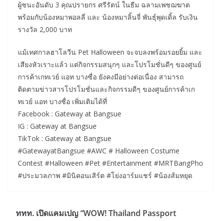
ผู้ชนะอันดับ 3 คุณปรายกร ศรีรัตน์ ในธีม ฉลามเพชฌฆาต
พร้อมกับน้องหมาพอลลี่ และ น้องหมาลิ้นจี่ พันธุ์พุดเดิ้ล รับเงิน
รางวัล 2,000 บาท
แม้เทศกาลฮาโลวีน Pet Halloween จะจบลงพร้อมรอยยิ้ม และ
เสียงหัวเราะแล้ว แต่กิจกรรมสนุกๆ และโปรโมชั่นดีๆ ของศูนย์
การค้าเกทเวย์ แอท บางซื่อ ยังคงมีอย่างต่อเนื่อง สามารถ
ติดตามข่าวสารโปรโมชั่นและกิจกรรมดีๆ ของศูนย์การค้าเก
ทเวย์ แอท บางซื่อ เพิ่มเติมได้ที่
Facebook : Gateway at Bangsue
IG : Gateway at Bangsue
TikTok : Gateway at Bangsue
#GatewayatBangsue #AWC # Halloween Costume
Contest #Halloween #Pet #Entertainment #MRTBangPho
#ประมวลภาพ #มินิคอนเสิร์ต #โย่งอาร์มแชร์ #น้องส้มหยุด
ททท. เปิดแคมเปญ “WOW! Thailand Passport