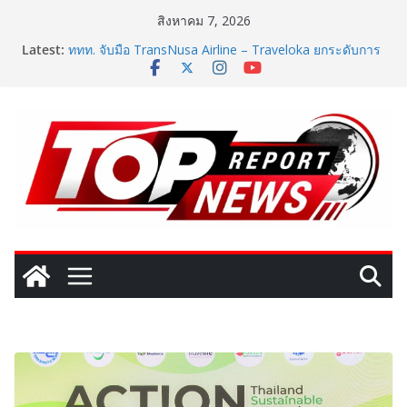
Skip
สิงหาคม 7, 2026
to
Latest:
ททท. จับมือ TransNusa Airline – Traveloka ยกระดับการ
content
เชื่อมโยงไทย–อินโดนีเซีย ดันไทยสู่จุดหมายปลายทาง
คุณภาพ เชื่อม Asean Tourism และ Muslim-Friendly
Destination
ททท. สำนักงานมุมไบ เดินหน้ากลยุทธ์ Partnership 360°
ผนึก Team Thailand รุกตลาดอินเดียใต้–ศรีลังกา มุ่งยก
ระดับไทยสู่ Top of Mind Destination พร้อมเร่งกระตุ้น
การเดินทางของนักท่องเที่ยวในช่วงครึ่งปีหลัง 2569
เปิดตัวเทคโนโลยีเพื่อเด็ก LD ในงาน NCPD 2026 “ทอง
ก้อนใหญ่” ชูนวัตกรรมช่วยงานแพทย์และนักฟื้นฟู
SME D Bank ผนึกกำลัง สถาบันอาหาร เปิดตัว
“FOODNext SME D Navigator” ชูยุทธศาสตร์ “แหล่งทุน
คู่องค์ความรู้” ติดปีก SME อาหารไทยแข่งขันได้ในเวทีโลก
One Bangkok เติมสีสันแห่งการใช้ชีวิตรับฤดูกาลใหม่
ผ่านแคมเปญ “One Bangkok Palette of the New
Season” เปิดประสบการณ์การใช้ชีวิตที่ครบครัน พร้อม
สิทธิพิเศษรวมมูลค่ากว่า 8.9 ล้านบาท