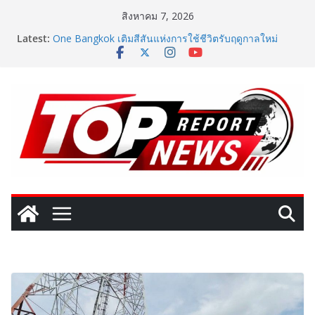
Skip
สิงหาคม 7, 2026
to
Latest:
One Bangkok เติมสีสันแห่งการใช้ชีวิตรับฤดูกาลใหม่
content
ผ่านแคมเปญ “One Bangkok Palette of the New
Season” เปิดประสบการณ์การใช้ชีวิตที่ครบครัน พร้อม
สิทธิพิเศษรวมมูลค่ากว่า 8.9 ล้านบาท
ททท. จับมือ TransNusa Airline – Traveloka ยกระดับการ
เชื่อมโยงไทย–อินโดนีเซีย ดันไทยสู่จุดหมายปลายทาง
คุณภาพ เชื่อม Asean Tourism และ Muslim-Friendly
Destination
ททท. สำนักงานมุมไบ เดินหน้ากลยุทธ์ Partnership 360°
ผนึก Team Thailand รุกตลาดอินเดียใต้–ศรีลังกา มุ่งยก
ระดับไทยสู่ Top of Mind Destination พร้อมเร่งกระตุ้น
การเดินทางของนักท่องเที่ยวในช่วงครึ่งปีหลัง 2569
เปิดตัวเทคโนโลยีเพื่อเด็ก LD ในงาน NCPD 2026 “ทอง
ก้อนใหญ่” ชูนวัตกรรมช่วยงานแพทย์และนักฟื้นฟู
SME D Bank ผนึกกำลัง สถาบันอาหาร เปิดตัว
“FOODNext SME D Navigator” ชูยุทธศาสตร์ “แหล่งทุน
คู่องค์ความรู้” ติดปีก SME อาหารไทยแข่งขันได้ในเวทีโลก