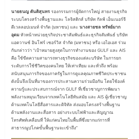
นายธนญ ตันติสุนทร
รองกรรมการผู้จัดการใหญ่ สายงานธุรกิจ
ระบบโครงสร้างพื้นฐานและ โลจิสติกส์ บริษัท กัลฟ์ เอ็นเนอร์จี
ดีเวลลอปเมนท์ จำกัด (มหาชน) และ
นางสายชล ทรัพย์มาก
อุดม
หัวหน้าหน่วยธุรกิจประชาสัมพันธ์และธุรกิจสัมพันธ์ บริษัท
แอดวานซ์ อินโฟร์ เซอร์วิส จำกัด (มหาชน) หรือ เอไอเอส ร่วม
กันกล่าวว่า “เป้าหมายสูงสุดในการทำงานของ GULF และ AIS
คือ ใช้ขีดความสามารถทางธุรกิจของแต่ละบริษัท ในการยก
ระดับการใช้ชีวิตของคนไทย ให้เท่าเทียม และทั่วถึง พร้อม
สนับสนุนภารกิจของภาครัฐในการดูแลคุณภาพชีวิตประชาชน
ดังนั้นจึงเป็นที่มาของการประสานความร่วมมือกัน โดยใช้องค์
ความรู้และประสบการณ์จาก GULF ที่เชี่ยวชาญการพัฒนา
พลังงานหมุนเวียนจากเทคโนโลยีทันสมัย และ AIS ผู้เชี่ยวชาญ
ด้านเทคโนโลยีสื่อสารและดิจิทัล ส่งมอบโครงสร้างพื้นฐาน
ด้านพลังงานและสื่อสาร อย่างระบบไฟฟ้าและสัญญาณ
โทรศัพท์เคลื่อนที่ ให้แก่คนไทยในพื้นที่ซึ่งยากแก่การที่
สาธารณูปโภคขั้นพื้นฐานจะเข้าถึง”