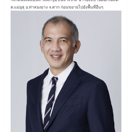
ต.แม่อุสุ อ.ท่าสองยาง จ.ตาก ก่อนขยายไปยังพื้นที่อื่นๆ