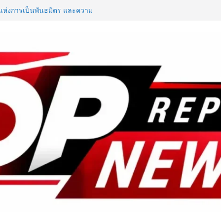
แห่งการเป็นพันธมิตร และความ
นด์นาฬิกาสวิสกับผู้แทนจำหน่ายใน
ม่ของแบรนด์ ผ่านทายาทรุ่นที่ 4
นอเรชันใหม่ของ UKT ใน
ันอาหาร เปิดตัว “FOODNext SME
ล่งทุนคู่องค์ความรู้” ติดปีก SME
ก
ใช้ชีวิตรับฤดูกาลใหม่ ผ่าน
te of the New Season” เปิด
รัน พร้อมสิทธิพิเศษรวมมูลค่ากว่า
e – Traveloka ยกระดับการเชื่อมโยง
ดหมายปลายทางคุณภาพ เชื่อม Asean
y Destination
ลยุทธ์ Partnership 360° ผนึก
ใต้–ศรีลังกา มุ่งยกระดับไทยสู่ Top
งกระตุ้นการเดินทางของนักท่องเที่ยว