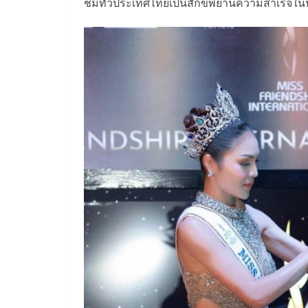
ชมทั่วประเทศไทยเป็นสักขีพยานความสำเร็จในปีนี้