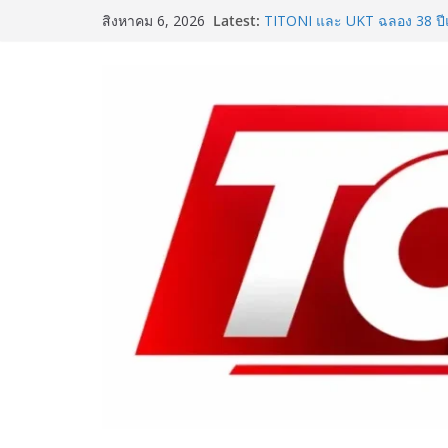
Skip
Latest:
TITONI และ UKT ฉลอง 38 ปี
สิงหาคม 6, 2026
to
สัมพันธ์อันยั่งยืนระหว่างแบร
ประเทศไทย พร้อมเปิดบทบาทให
content
ของ TITONI และผู้บริหารเจเ
ประเทศไทย
SME D Bank ผนึกกำลัง สถาบ
D Navigator” ชูยุทธศาสตร์ “แห
อาหารไทยแข่งขันได้ในเวทีโล
One Bangkok เติมสีสันแห่งการ
แคมเปญ “One Bangkok Palet
ประสบการณ์การใช้ชีวิตที่ครบค
8.9 ล้านบาท
ททท. จับมือ TransNusa Airlin
ไทย–อินโดนีเซีย ดันไทยสู่จุ
Tourism และ Muslim-Friendl
ททท. สำนักงานมุมไบ เดินหน้าก
Team Thailand รุกตลาดอินเดีย
of Mind Destination พร้อมเร่
ในช่วงครึ่งปีหลัง 2569