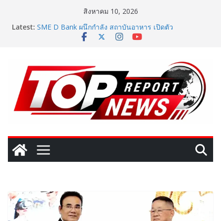
Skip
สิงหาคม 10, 2026
to
Latest:
SME D Bank ผนึกกำลัง สถาบันอาหาร เปิดตัว
content
“FOODNext SME D Navigator” ชูยุทธศาสตร์ “แหล่งทุน
คู่องค์ความรู้” ติดปีก SME อาหารไทยแข่งขันได้ในเวทีโลก
Vitafoods Asia 2026 ตัวเร่งอุตสาหกรรมสารสกัดไทย ชู
งานวิจัย – เครือข่ายโลก สร้างมูลค่าเศรษฐกิจใหม่ ขานรับ
ตลาดโภชนาการสุขภาพโลกโตทะลุล้านล้านดอลลาร์
เติมวิตามินซีในทุกวัน พร้อมโปรโมชั่นสุดคุ้ม! “บีไชน์ ไบโอ
โปร ซี” ซื้อ 1 แถม 1 เพียง 49 บาท ที่เซเว่น อีเลฟเว่น ถึง
23 ส.ค. นี้
‘RAKSAPHAN’ เปิดฉากคอลเลกชันระดับมาสเตอร์พีซคอล
เลกชันแรก รังสรรค์ “ผ้าลายน้ำไหล” สู่ชิ้นงานศิลปะสะสม
สุดลิมิเต็ด ถ่ายทอดภูมิปัญญาท้องถิ่นสู่สุนทรียภาพระดับ
สากล
เปิดตัวเทคโนโลยีเพื่อเด็ก LD ในงาน NCPD 2026 “ทอง
ก้อนใหญ่” ชูนวัตกรรมช่วยงานแพทย์และนักฟื้นฟู