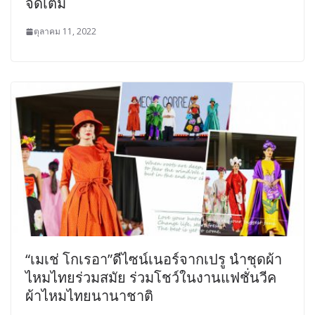
จัดเต็ม
ตุลาคม 11, 2022
“เมเช่ โกเรอา”ดีไซน์เนอร์จากเปรู นำชุดผ้า
ไหมไทยร่วมสมัย ร่วม​โชว์​ในงานแฟชั่นวีค
ผ้าไหมไทยนานาชาติ