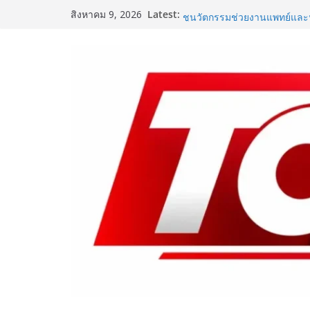
Skip
Latest:
เปิดตัวเทคโนโลยีเพื่อเด็ก L
สิงหาคม 9, 2026
to
ชูนวัตกรรมช่วยงานแพทย์และนั
SME D Bank ผนึกกำลัง สถาบ
content
D Navigator” ชูยุทธศาสตร์ “แห
อาหารไทยแข่งขันได้ในเวทีโล
Vitafoods Asia 2026 ตัวเร่ง
เครือข่ายโลก สร้างมูลค่าเศ
สุขภาพโลกโตทะลุล้านล้านดอ
เติมวิตามินซีในทุกวัน พร้อมโปร
ซื้อ 1 แถม 1 เพียง 49 บาท ที่เซเ
‘RAKSAPHAN’ เปิดฉากคอลเลก
แรก รังสรรค์ “ผ้าลายน้ำไหล” ส
ถ่ายทอดภูมิปัญญาท้องถิ่นสู่ส