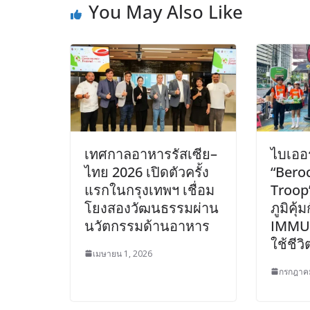
You May Also Like
เทศกาลอาหารรัสเซีย–
ไบเออร
ไทย 2026 เปิดตัวครั้ง
“Bero
แรกในกรุงเทพฯ เชื่อม
Troop
โยงสองวัฒนธรรมผ่าน
ภูมิคุ
นวัตกรรมด้านอาหาร
IMMU 
ใช้ชีวิ
เมษายน 1, 2026
กรกฎาคม