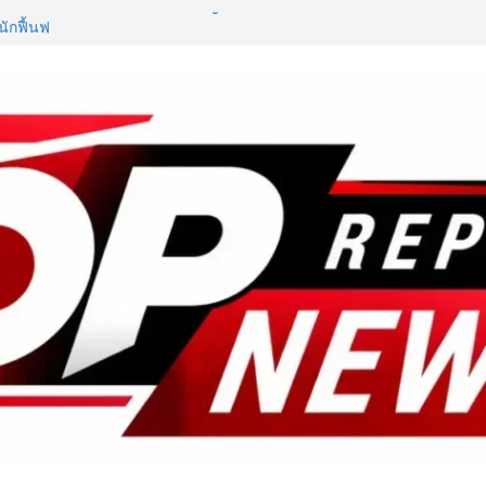
D ในงาน NCPD 2026 “ทองก้อนใหญ่”
กฟื้นฟู
ันอาหาร เปิดตัว “FOODNext SME
ล่งทุนคู่องค์ความรู้” ติดปีก SME
ก
อุตสาหกรรมสารสกัดไทย ชูงานวิจัย –
รษฐกิจใหม่ ขานรับตลาดโภชนาการ
ลลาร์
โมชั่นสุดคุ้ม! “บีไชน์ ไบโอ โปร ซี”
ว่น อีเลฟเว่น ถึง 23 ส.ค. นี้
ชันระดับมาสเตอร์พีซคอลเลกชัน
ู่ชิ้นงานศิลปะสะสมสุดลิมิเต็ด
ุนทรียภาพระดับสากล