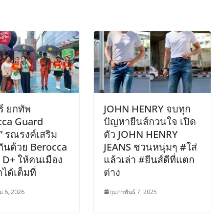
์ ยกทัพ
JOHN HENRY จบทุก
cca Guard
ปัญหายีนส์กวนใจ เปิด
” รณรงค์เสริม
ตัว JOHN HENRY
้มกันด้วย Berocca
JEANS ชวนหนุ่มๆ #ใส่
D+ ให้คนเมือง
แล้วเล่า #ยีนส์ดีที่แตก
ตได้เต็มที่
ต่าง
 6, 2026
กุมภาพันธ์ 7, 2025