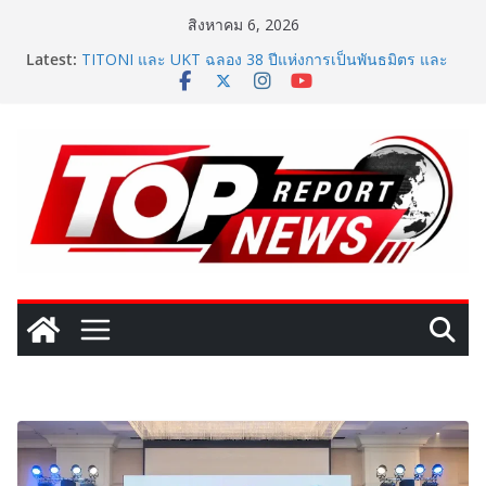
Skip
สิงหาคม 6, 2026
ททท. สำนักงานมุมไบ เดินหน้ากลยุทธ์ Partnership 360°
to
Latest:
ผนึก Team Thailand รุกตลาดอินเดียใต้–ศรีลังกา มุ่งยก
content
ระดับไทยสู่ Top of Mind Destination พร้อมเร่งกระตุ้น
การเดินทางของนักท่องเที่ยวในช่วงครึ่งปีหลัง 2569
TITONI และ UKT ฉลอง 38 ปีแห่งการเป็นพันธมิตร และ
ความสัมพันธ์อันยั่งยืนระหว่างแบรนด์นาฬิกาสวิสกับผู้แทน
จำหน่ายในประเทศไทย พร้อมเปิดบทบาทใหม่ของแบรนด์
ผ่านทายาทรุ่นที่ 4 ของ TITONI และผู้บริหารเจเนอเรชัน
ใหม่ของ UKT ในประเทศไทย
SME D Bank ผนึกกำลัง สถาบันอาหาร เปิดตัว
“FOODNext SME D Navigator” ชูยุทธศาสตร์ “แหล่งทุน
คู่องค์ความรู้” ติดปีก SME อาหารไทยแข่งขันได้ในเวทีโลก
One Bangkok เติมสีสันแห่งการใช้ชีวิตรับฤดูกาลใหม่
ผ่านแคมเปญ “One Bangkok Palette of the New
Season” เปิดประสบการณ์การใช้ชีวิตที่ครบครัน พร้อม
สิทธิพิเศษรวมมูลค่ากว่า 8.9 ล้านบาท
ททท. จับมือ TransNusa Airline – Traveloka ยกระดับการ
เชื่อมโยงไทย–อินโดนีเซีย ดันไทยสู่จุดหมายปลายทาง
คุณภาพ เชื่อม Asean Tourism และ Muslim-Friendly
Destination