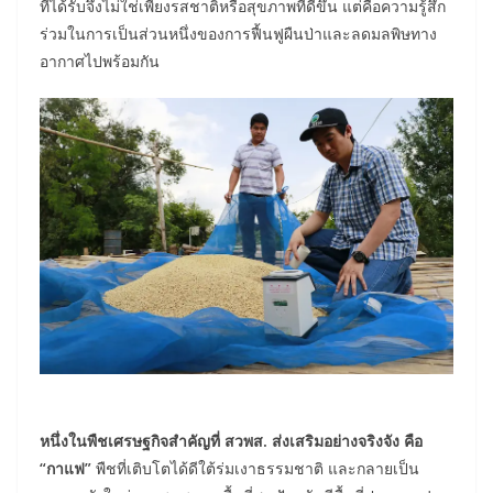
ที่ได้รับจึงไม่ใช่เพียงรสชาติหรือสุขภาพที่ดีขึ้น แต่คือความรู้สึก
ร่วมในการเป็นส่วนหนึ่งของการฟื้นฟูผืนป่าและลดมลพิษทาง
อากาศไปพร้อมกัน
หนึ่งในพืชเศรษฐกิจสำคัญที่ สวพส. ส่งเสริมอย่างจริงจัง คือ
“กาแฟ”
พืชที่เติบโตได้ดีใต้ร่มเงาธรรมชาติ และกลายเป็น