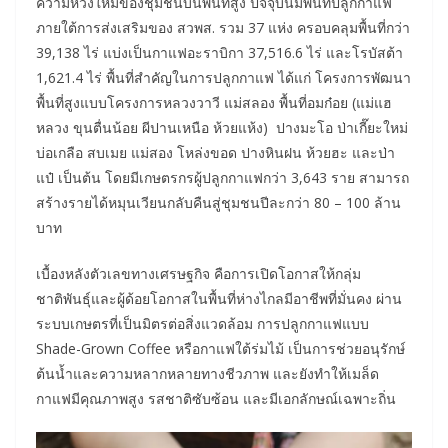
ความหวังใหม่ของชุมชนบนพื้นที่สูง ปัจจุบันมีพื้นที่ปลูกกาแฟ
ภายใต้การส่งเสริมของ สวพส. รวม 37 แห่ง ครอบคลุมพื้นที่กว่า
39,138 ไร่ แบ่งเป็นกาแฟอะราบิกา 37,516.6 ไร่ และโรบัสต้า
1,621.4 ไร่ พื้นที่สำคัญในการปลูกกาแฟ ได้แก่ โครงการพัฒนา
พื้นที่สูงแบบโครงการหลวงวาวี แม่สลอง พื้นที่อมก๋อย (แม่แฮ
หลวง ขุนตื่นน้อย ผีปานเหนือ ห้วยแห้ง) ปางมะโอ ป่าเกี๊ยะใหม่
บ่อเกลือ สบเมย แม่สอง โหล่งขอด ปางหินฝน ห้วยฮะ และป่า
แป๋ เป็นต้น โดยมีเกษตรกรผู้ปลูกกาแฟกว่า 3,643 ราย สามารถ
สร้างรายได้หมุนเวียนกลับคืนสู่ชุมชนปีละกว่า 80 – 100 ล้าน
บาท
เบื้องหลังตัวเลขทางเศรษฐกิจ คือการเปิดโอกาสให้กลุ่ม
ชาติพันธุ์และผู้ด้อยโอกาสในพื้นที่ห่างไกลมีอาชีพที่มั่นคง ผ่าน
ระบบเกษตรที่เป็นมิตรต่อสิ่งแวดล้อม การปลูกกาแฟแบบ
Shade-Grown Coffee หรือกาแฟใต้ร่มไม้ เป็นการช่วยอนุรักษ์
ต้นน้ำและความหลากหลายทางชีวภาพ และยังทำให้เมล็ด
กาแฟมีคุณภาพสูง รสชาติซับซ้อน และมีเอกลักษณ์เฉพาะถิ่น