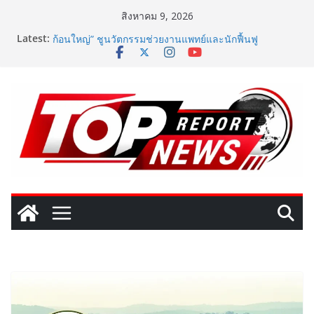
Skip
สิงหาคม 9, 2026
to
Latest:
เปิดตัวเทคโนโลยีเพื่อเด็ก LD ในงาน NCPD 2026 “ทอง
content
ก้อนใหญ่” ชูนวัตกรรมช่วยงานแพทย์และนักฟื้นฟู
SME D Bank ผนึกกำลัง สถาบันอาหาร เปิดตัว
“FOODNext SME D Navigator” ชูยุทธศาสตร์ “แหล่งทุน
คู่องค์ความรู้” ติดปีก SME อาหารไทยแข่งขันได้ในเวทีโลก
Vitafoods Asia 2026 ตัวเร่งอุตสาหกรรมสารสกัดไทย ชู
งานวิจัย – เครือข่ายโลก สร้างมูลค่าเศรษฐกิจใหม่ ขานรับ
ตลาดโภชนาการสุขภาพโลกโตทะลุล้านล้านดอลลาร์
เติมวิตามินซีในทุกวัน พร้อมโปรโมชั่นสุดคุ้ม! “บีไชน์ ไบโอ
โปร ซี” ซื้อ 1 แถม 1 เพียง 49 บาท ที่เซเว่น อีเลฟเว่น ถึง
23 ส.ค. นี้
‘RAKSAPHAN’ เปิดฉากคอลเลกชันระดับมาสเตอร์พีซคอล
เลกชันแรก รังสรรค์ “ผ้าลายน้ำไหล” สู่ชิ้นงานศิลปะสะสม
สุดลิมิเต็ด ถ่ายทอดภูมิปัญญาท้องถิ่นสู่สุนทรียภาพระดับ
สากล